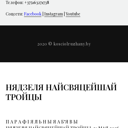
Телефон:
+375163271738
Соцсети:
Facebook
|
Instagram
|
Youtube
2020 © kosciolruzhany.by
НЯДЗЕЛЯ НАЙСВЯЦЕЙШАЙ
ТРОЙЦЫ
П А Р А Ф І Я Л Ь Н Ы Я А Б‘Я В Ы