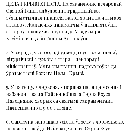
ЦЕЛА І КРЫВІ ХРЫСТА. На заканчэнне вечаровай
Святой Імшы адбудзецца традыцыйная
эўхарыстычная працэсія вакол храма да чатырох
алтароў. Жадаючых дапамагчы ў падрыхтоўцы
алтароў прашу звярнуцца да Уладзіміра
Казіміравіча, або Галіны Антонаўны.
4. У сераду, у 20.00, адбудзецца сустрэча членаў
літургічнай службы алтара – лектараў і
міністрантаў. Мэта спаткання: падрыхтоўка да
ўрачыстасці Божага Цела і Крыві.
5. У пятніцу, 5 чэрвеня, - першая пятніца месяца і
набажэнства да Найсвяцейшага Сэрца Езуса.
Наведванне хворых са святымі сакрамэнтамі.
Пачнецца яно а 9.00 гадзіне.
6. Сардэчна запрашаю ўсіх да ўдзелу ў чэрвеньскіх
набажэнстваў да Найсвяцейшага Сэрца Езуса.