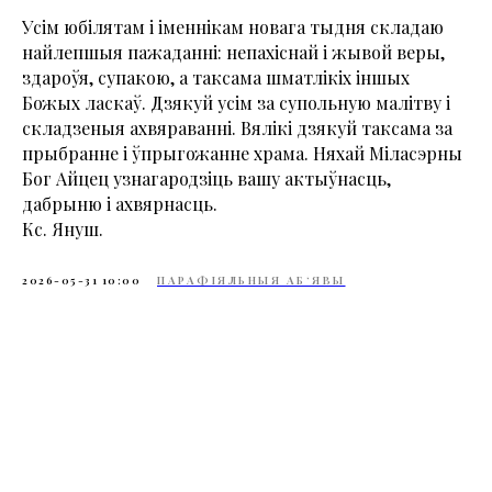
Усім юбілятам і іменнікам новага тыдня складаю
найлепшыя пажаданні: непахіснай і жывой веры,
здароўя, супакою, а таксама шматлікіх іншых
Божых ласкаў. Дзякуй усім за супольную малітву і
складзеныя ахвяраванні. Вялікі дзякуй таксама за
прыбранне і ўпрыгожанне храма. Няхай Міласэрны
Бог Айцец узнагародзіць вашу актыўнасць,
дабрыню і ахвярнасць.
Кс. Януш.
2026-05-31 10:00
ПАРАФІЯЛЬНЫЯ АБ‘ЯВЫ